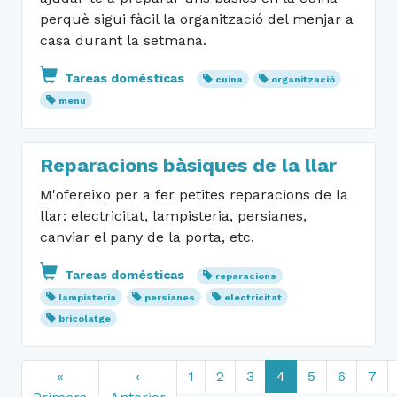
perquè sigui fàcil la organització del menjar a
casa durant la setmana.
Tareas domésticas
cuina
organització
menu
Reparacions bàsiques de la llar
M'ofereixo per a fer petites reparacions de la
llar: electricitat, lampisteria, persianes,
canviar el pany de la porta, etc.
Tareas domésticas
reparacions
lampisteria
persianes
electricitat
bricolatge
«
‹
1
2
3
4
5
6
7