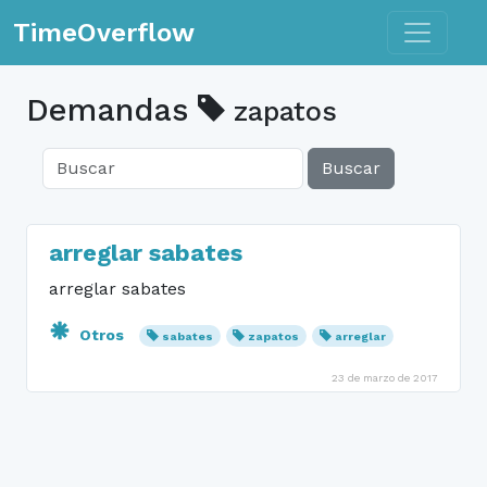
Toggle n
TimeOverflow
Demandas
zapatos
Buscar
arreglar sabates
arreglar sabates
Otros
sabates
zapatos
arreglar
23 de marzo de 2017