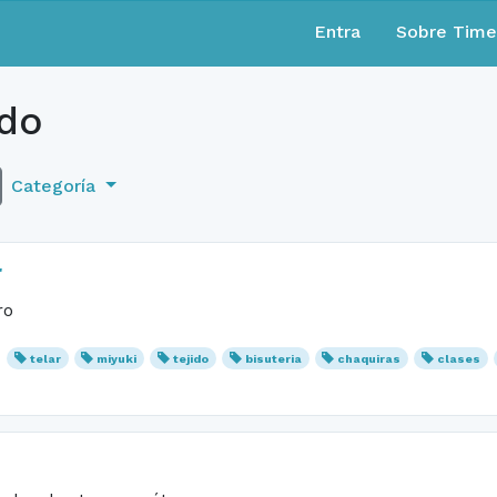
Entra
Sobre Tim
ido
Categoría
r
ro
telar
miyuki
tejido
bisuteria
chaquiras
clases