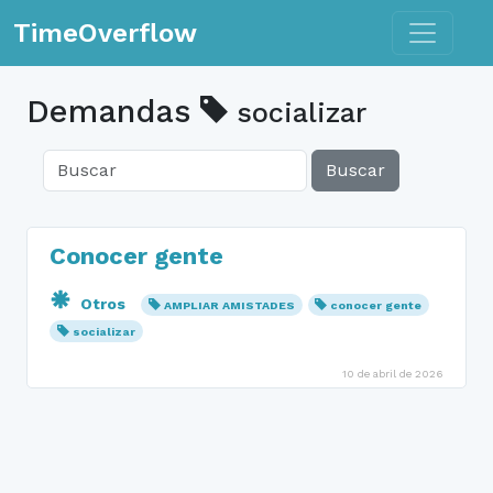
Toggle n
TimeOverflow
Demandas
socializar
Buscar
Conocer gente
Otros
AMPLIAR AMISTADES
conocer gente
socializar
10 de abril de 2026