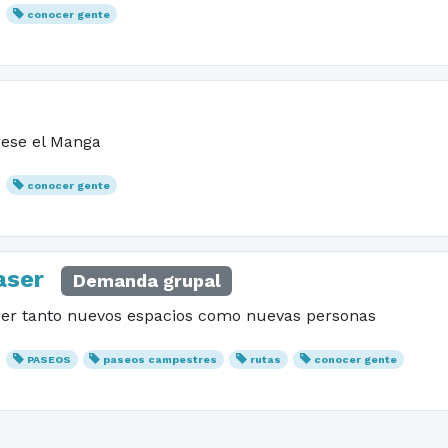
conocer gente
rese el Manga
conocer gente
aser
Demanda grupal
cer tanto nuevos espacios como nuevas personas
PASEOS
paseos campestres
rutas
conocer gente