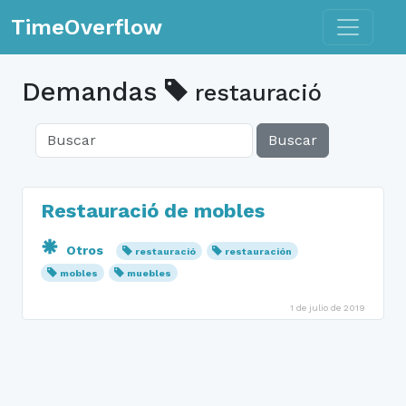
Toggle n
TimeOverflow
Demandas
restauració
Buscar
Restauració de mobles
Otros
restauració
restauración
mobles
muebles
1 de julio de 2019