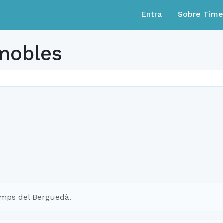
Entra
Sobre Tim
mobles
mps del Berguedà.