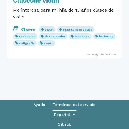
Clasesde violin
Me interesa para mi hija de 13 años clases de
violin
Clases
violin
escritura creativa
redaccion
danza arabe
biodanza
lettering
caligrafia
canto
26 de agosto de 2020
Ayuda
Términos del servicio
Español
Github