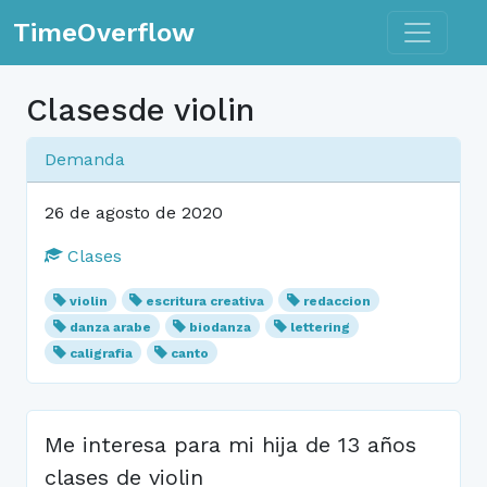
Toggle n
TimeOverflow
Clasesde violin
Demanda
26 de agosto de 2020
Clases
violin
escritura creativa
redaccion
danza arabe
biodanza
lettering
caligrafia
canto
Me interesa para mi hija de 13 años
clases de violin