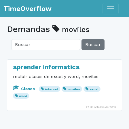
Toggle n
TimeOverflow
Demandas
moviles
Buscar
aprender informatica
recibir clases de excel y word, moviles
Clases
internet
moviles
excel
word
27 de octubre de 2015