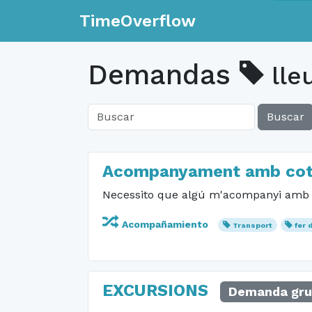
TimeOverflow
Demandas
lle
Buscar
Acompanyament amb co
Necessito que algú m'acompanyi amb co
Acompañamiento
Transport
fer 
EXCURSIONS
Demanda gru