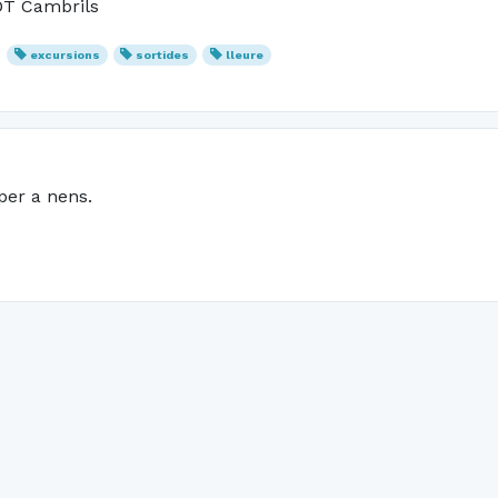
BDT Cambrils
excursions
sortides
lleure
 per a nens.