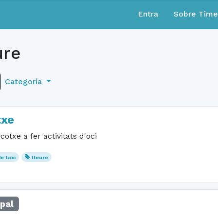
Entra
Sobre Tim
ure
Categoría
txe
txe a fer activitats d'oci
de taxi
lleure
pal