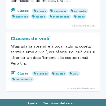
con nociones de música. Gracias
Clases
clases
ensenyar
aprender
aprendre
música
instruments
piano
8 de octubre de 2017
Classes de violí
M'agradaria aprendre a tocar alguna coseta
senzilla amb el violí, els bàsics. Pel què vulgui
afrontar un desafiament: sóc esquerrana!!
Però tinc
Clases
classes
música
violí
instruments
13 de septiembre de 2016
Ayuda
Términos del servicio