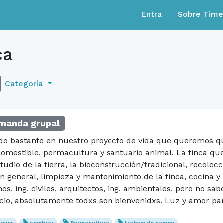
Entra
Sobre Tim
ca
Categoría
manda grupal
o bastante en nuestro proyecto de vida que queremos que
comestible, permacultura y santuario animal. La finca q
io de la tierra, la bioconstrucción/tradicional, recolecci
n general, limpieza y mantenimiento de la finca, cocina y
s, ing. civiles, arquitectos, ing. ambientales, pero no sa
acio, absolutamente todxs son bienvenidxs. Luz y amor par
lover
sembrar
Permacultura
trabajo de campo