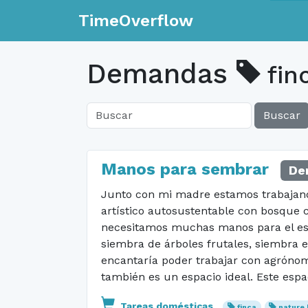
TimeOverflow
Demandas
fin
Buscar
Manos para sembrar
De
Junto con mi madre estamos trabajand
artístico autosustentable con bosque 
necesitamos muchas manos para el estud
siembra de árboles frutales, siembra e
encantaría poder trabajar con agrónomo
también es un espacio ideal. Este esp
Tareas domésticas
finca
nature 