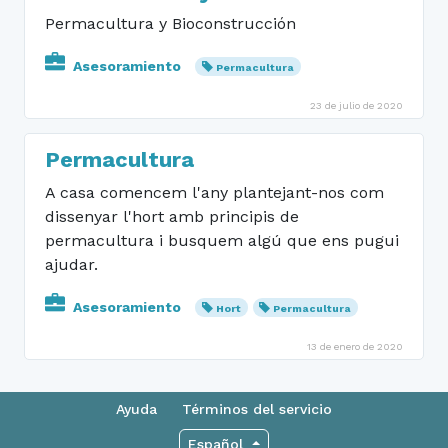
Permacultura y Bioconstrucción
Asesoramiento
Permacultura
23 de julio de 2020
Permacultura
A casa comencem l'any plantejant-nos com
dissenyar l'hort amb principis de
permacultura i busquem algú que ens pugui
ajudar.
Asesoramiento
Hort
Permacultura
13 de enero de 2020
Ayuda
Términos del servicio
Español