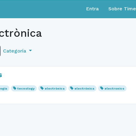
Entra
Sobre Tim
ctrònica
Categoría
s
logía
tecnology
electrònica
electrónica
electronics