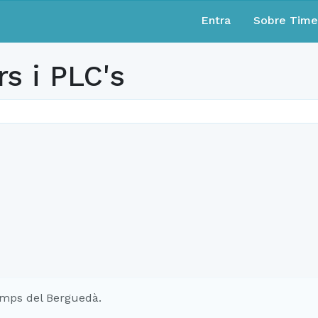
Entra
Sobre Tim
s i PLC's
mps del Berguedà.