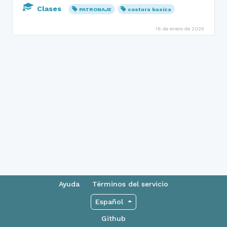
Clases
PATRONAJE
costura basica
16 de enero de 2025
Ayuda
Términos del servicio
Español
Github