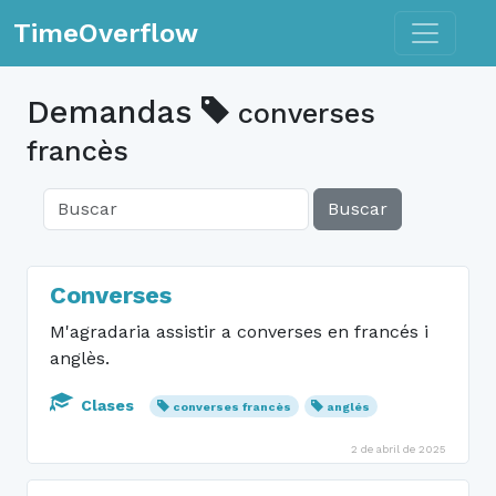
Toggle n
TimeOverflow
Demandas
converses
francès
Buscar
Converses
M'agradaria assistir a converses en francés i
anglès.
Clases
converses francès
anglés
2 de abril de 2025