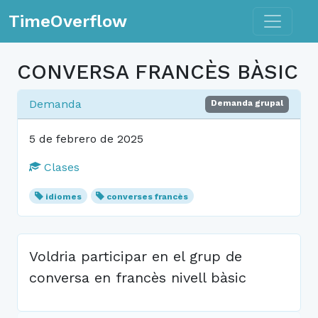
Toggle n
TimeOverflow
CONVERSA FRANCÈS BÀSIC
Demanda
Demanda grupal
5 de febrero de 2025
Clases
idiomes
converses francès
Voldria participar en el grup de
conversa en francès nivell bàsic