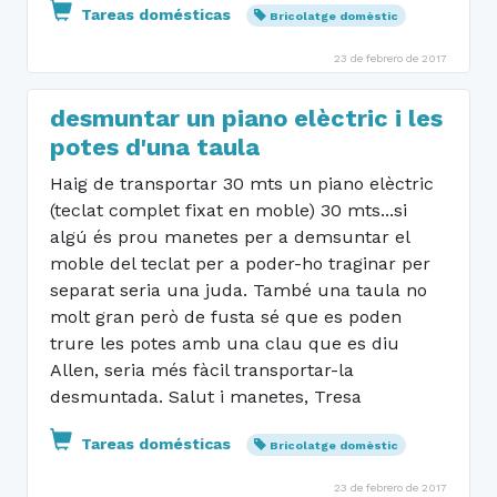
Tareas domésticas
Bricolatge domèstic
23 de febrero de 2017
desmuntar un piano elèctric i les
potes d'una taula
Haig de transportar 30 mts un piano elèctric
(teclat complet fixat en moble) 30 mts...si
algú és prou manetes per a demsuntar el
moble del teclat per a poder-ho traginar per
separat seria una juda. També una taula no
molt gran però de fusta sé que es poden
trure les potes amb una clau que es diu
Allen, seria més fàcil transportar-la
desmuntada. Salut i manetes, Tresa
Tareas domésticas
Bricolatge domèstic
23 de febrero de 2017