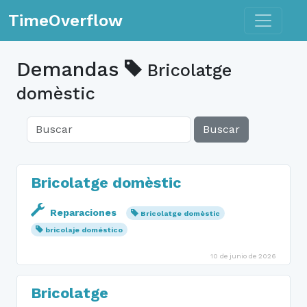
Toggle n
TimeOverflow
Demandas
Bricolatge
domèstic
Buscar
Bricolatge domèstic
Reparaciones
Bricolatge domèstic
bricolaje doméstico
10 de junio de 2026
Bricolatge