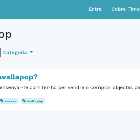
Entra
Sobre Tim
op
Categoría
 wallapop?
ó i ensenyar-te com fer-ho per vendre o comprar objectes p
xarxes
wallapop