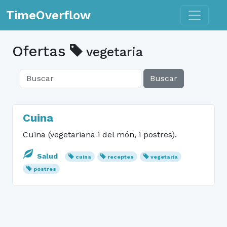
Toggle n
TimeOverflow
Ofertas
vegetaria
Buscar
Cuina
Cuina (vegetariana i del món, i postres).
Salud
cuina
receptes
vegetaria
postres