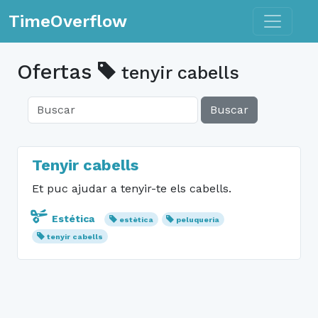
Toggle n
TimeOverflow
Ofertas
tenyir cabells
Buscar
Tenyir cabells
Et puc ajudar a tenyir-te els cabells.
Estética
estètica
peluqueria
tenyir cabells