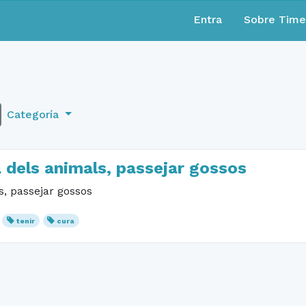
Entra
Sobre Tim
Categoría
a dels animals, passejar gossos
s, passejar gossos
tenir
cura