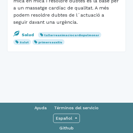
mica en mica i resoldre dubtes és la base per
a un massatge cardíac de qualitat. A més
podem resoldre dubtes de l´actuació a
seguir davant una urgència.
Salud
tallerreanimaciocardiopulmonar
Salut
primersauxilis
Ayuda
Términos del servicio
Español
Github