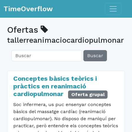
Toggle n
TimeOverflow
Ofertas
tallerreanimaciocardiopulmonar
Buscar
Conceptes bàsics teòrics i
pràctics en reanimació
cardiopulmonar
Oferta grupal
Soc infermera, us puc ensenyar conceptes
bàsics del massatge cardíac (reanimació
cardiopulmonar). No disposo de maniquí per
practicar, però entendre els conceptes teòrics