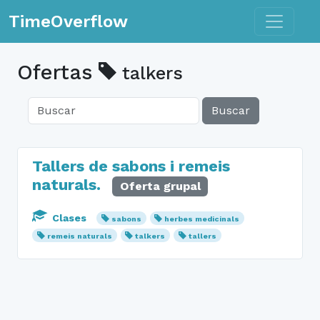
Toggle n
TimeOverflow
Ofertas
talkers
Buscar
Tallers de sabons i remeis
naturals.
Oferta grupal
Clases
sabons
herbes medicinals
remeis naturals
talkers
tallers