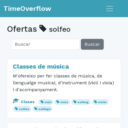
Toggle n
TimeOverflow
Ofertas
solfeo
Buscar
Classes de música
M'ofereixo per fer classes de música, de
llenguatge musical, d'instrument (violí i viola)
i d'acompanyament.
Clases
violí
viola
solfeig
violín
solfeo
solfège