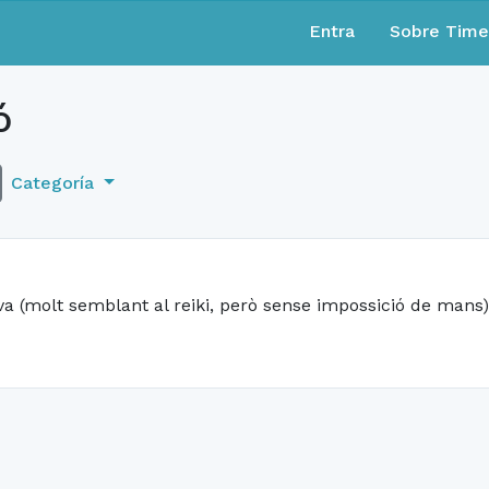
Entra
Sobre Tim
ó
Categoría
va (molt semblant al reiki, però sense impossició de mans)