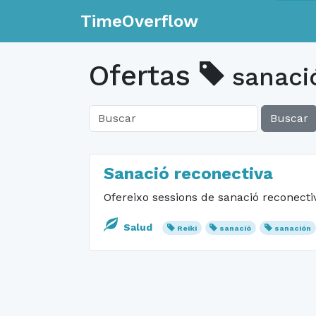
TimeOverflow
Ofertas
sanaci
Buscar
Sanació reconectiva
Ofereixo sessions de sanació reconecti
Salud
Reiki
sanació
sanación