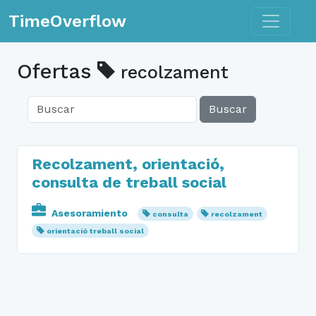
Toggle n
TimeOverflow
Ofertas
recolzament
Buscar
Recolzament, orientació,
consulta de treball social
Asesoramiento
consulta
recolzament
orientació treball social