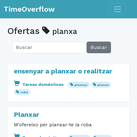
Toggle n
TimeOverflow
Ofertas
planxa
Buscar
ensenyar a planxar o realitzar
Tareas domésticas
planxar
planxa
roba
Planxar
M'ofereixo per planxar-te la roba