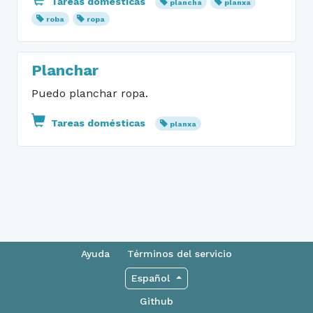
Tareas domésticas
plancha
planxa
roba
ropa
Planchar
Puedo planchar ropa.
Tareas domésticas
planxa
Ayuda
Términos del servicio
Español
Github