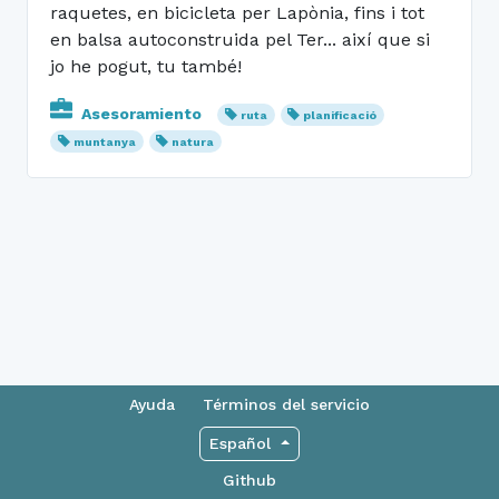
raquetes, en bicicleta per Lapònia, fins i tot
en balsa autoconstruida pel Ter... així que si
jo he pogut, tu també!
Asesoramiento
ruta
planificació
muntanya
natura
Ayuda
Términos del servicio
Español
Github