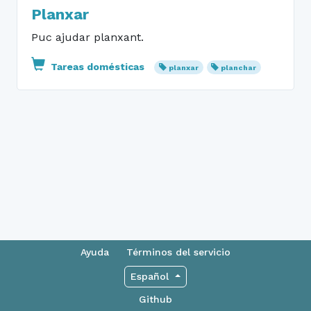
Planxar
Puc ajudar planxant.
Tareas domésticas
planxar
planchar
Ayuda
Términos del servicio
Español
Github