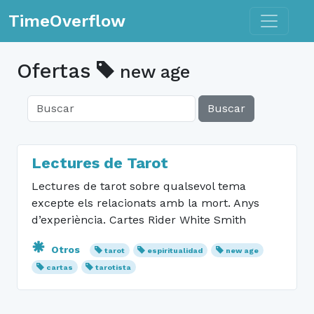
Toggle n
TimeOverflow
Ofertas
new age
Buscar
Lectures de Tarot
Lectures de tarot sobre qualsevol tema
excepte els relacionats amb la mort. Anys
d’experiència. Cartes Rider White Smith
Otros
tarot
espiritualidad
new age
cartas
tarotista