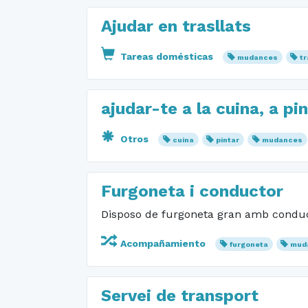
Ajudar en trasllats
Tareas domésticas
mudances
tr
ajudar-te a la cuina, a p
Otros
cuina
pintar
mudances
Furgoneta i conductor
Disposo de furgoneta gran amb conducto
Acompañamiento
furgoneta
mud
Servei de transport