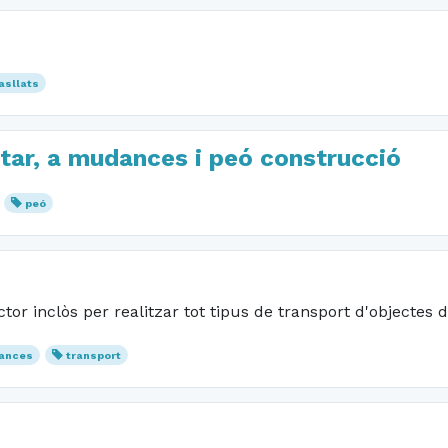
asllats
intar, a mudances i peó construcció
peó
r inclòs per realitzar tot tipus de transport d'objectes
ances
transport