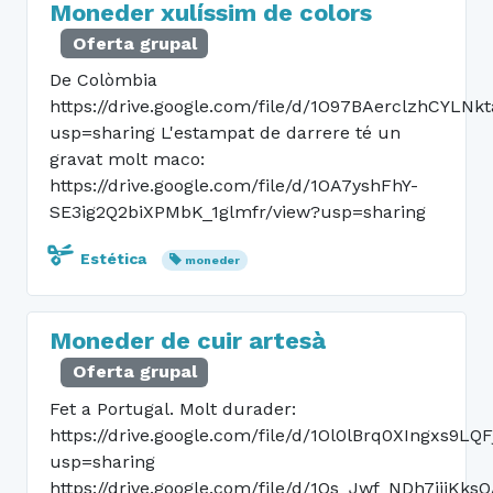
Moneder xulíssim de colors
Oferta grupal
De Colòmbia
https://drive.google.com/file/d/1O97BAerclzhCYLN
usp=sharing L'estampat de darrere té un
gravat molt maco:
https://drive.google.com/file/d/1OA7yshFhY-
SE3ig2Q2biXPMbK_1glmfr/view?usp=sharing
Estética
moneder
Moneder de cuir artesà
Oferta grupal
Fet a Portugal. Molt durader:
https://drive.google.com/file/d/1Ol0lBrq0XIngxs9
usp=sharing
https://drive.google.com/file/d/1Os_Jwf_NDh7ijiKk