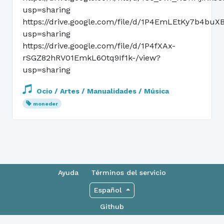
usp=sharing
https://drive.google.com/file/d/1P4EmLEtKy7b4b
usp=sharing
https://drive.google.com/file/d/1P4fXAx-
rSGZ82hRV01EmkL6Otq9If1k-/view?
usp=sharing
Ocio / Artes / Manualidades / Música
moneder
Ayuda
Términos del servicio
Español
Github