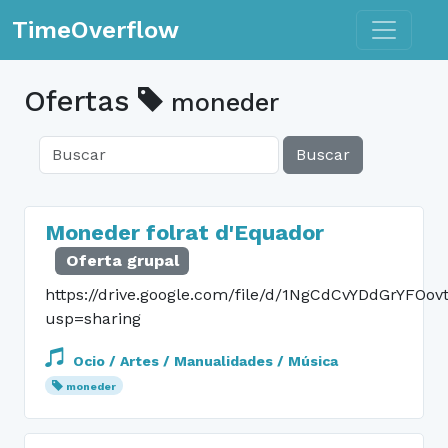
Toggle n
TimeOverflow
Ofertas
moneder
Buscar
Moneder folrat d'Equador
Oferta grupal
https://drive.google.com/file/d/1NgCdCvYDdGrYFOo
usp=sharing
Ocio / Artes / Manualidades / Música
moneder