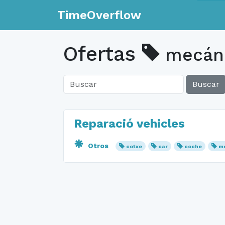
TimeOverflow
Ofertas
mecán
Buscar
Reparació vehicles
Otros
cotxe
car
coche
m