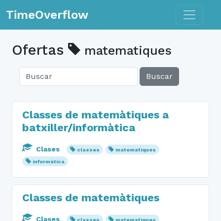
Toggle n
TimeOverflow
Ofertas
matematiques
Buscar
Classes de matemàtiques a
batxiller/informàtica
Clases
classes
matematiques
informàtica
Classes de matemàtiques
Clases
classes
matematiques