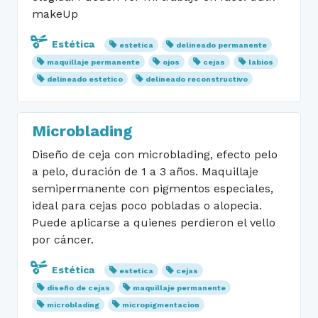
makeUp
Estética
estetica
delineado permanente
maquillaje permanente
ojos
cejas
labios
delineado estetico
delineado reconstructivo
Microblading
Diseño de ceja con microblading, efecto pelo
a pelo, duración de 1 a 3 años. Maquillaje
semipermanente con pigmentos especiales,
ideal para cejas poco pobladas o alopecia.
Puede aplicarse a quienes perdieron el vello
por cáncer.
Estética
estetica
cejas
diseño de cejas
maquillaje permanente
microblading
micropigmentacion