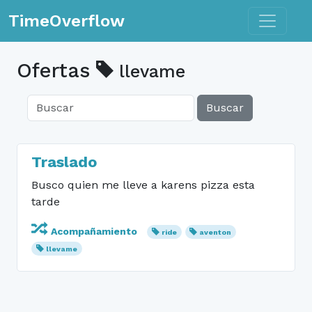
Toggle n
TimeOverflow
Ofertas
llevame
Buscar
Traslado
Busco quien me lleve a karens pizza esta
tarde
Acompañamiento
ride
aventon
llevame