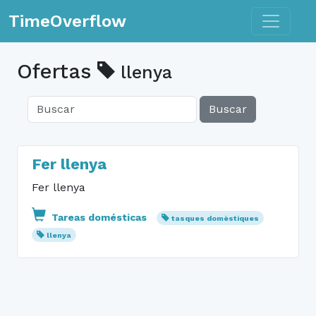
Toggle n
TimeOverflow
Ofertas
llenya
Buscar
Fer llenya
Fer llenya
Tareas domésticas
tasques domèstiques
llenya