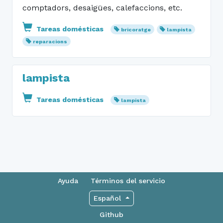
comptadors, desaigües, calefaccions, etc.
Tareas domésticas
bricoratge
lampista
reparacions
lampista
Tareas domésticas
lampista
Ayuda
Términos del servicio
Español
Github