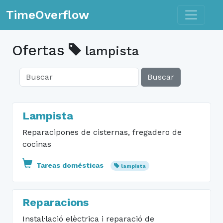
Toggle n
TimeOverflow
Ofertas
lampista
Buscar
Lampista
Reparacipones de cisternas, fregadero de
cocinas
Tareas domésticas
lampista
Reparacions
Instal·lació elèctrica i reparació de