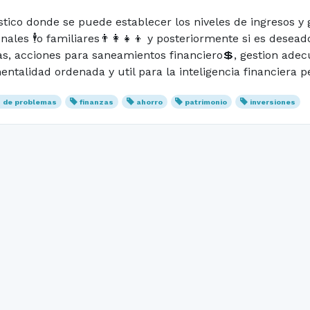
stico donde se puede establecer los niveles de ingresos y
ales 🕴️o familiares👨‍👩‍👧‍👦 y posteriormente si es des
das, acciones para saneamientos financiero💲, gestion ad
talidad ordenada y util para la inteligencia financiera pe
n de problemas
finanzas
ahorro
patrimonio
inversiones