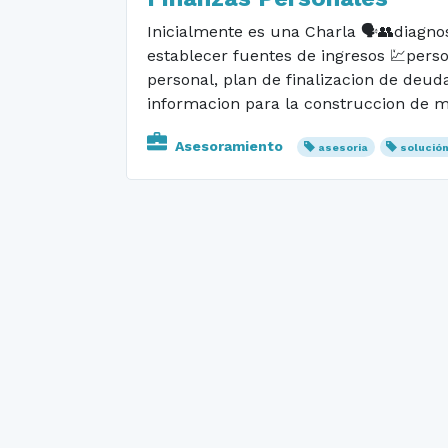
Inicialmente es una Charla 🗣️👥diagno
establecer fuentes de ingresos 💹person
personal, plan de finalizacion de deu
informacion para la construccion de men
Asesoramiento
asesoria
solució