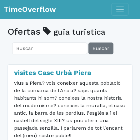
Toggle n
TimeOverflow
Ofertas
guia turistica
Buscar
visites Casc Urbà Piera
vius a Piera? vols coneixer aquesta poblaciò
de la comarca de l'Anoia? saps quants
habitants hi som? coneixes la nostra historia
del modernisme? coneixes la muralla, el casc
antic, la barra de les perdius, l'església i el
castell del segle XIII? us puc oferir una
passejada senzilla, i parlarem de tot l'encant
del (meu) nostre poble!!