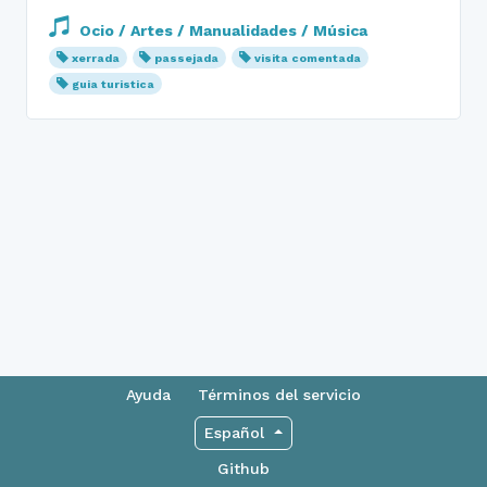
Ocio / Artes / Manualidades / Música
xerrada
passejada
visita comentada
guia turistica
Ayuda
Términos del servicio
Español
Github