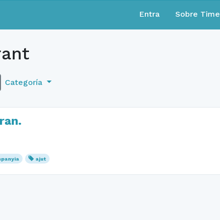
Entra
Sobre Tim
rant
Categoría
ran.
panyia
ajut