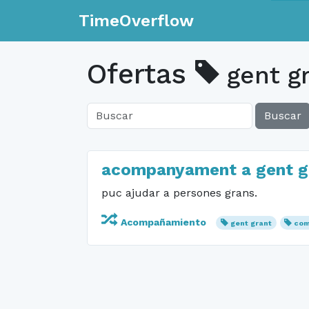
TimeOverflow
Ofertas
gent g
Buscar
acompanyament a gent g
puc ajudar a persones grans.
Acompañamiento
gent grant
com