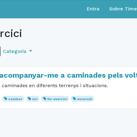
Entra
Sobre Tim
rcici
Categoría
 d'acompanyar-me a caminades pels vol
caminades en diferents terrenys i situacions.
caminar
oci
fer exercici
excursió