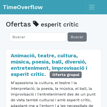
Toggle n
TimeOverflow
Ofertas
esperit crític
Buscar
Animació, teatre, cultura,
música, poesia, ball, diversió,
entreteniment, improvisació i
esperit crític.
Oferta grupal
M'apassiona la cultura, el teatre i la
interpretació, la poesia, la música, el ball, la
improvisació i l'entreteniment des de un punt
de vista també cultural i amb esperit crític,
adaptant-me a l'entorn i a les necessitats de