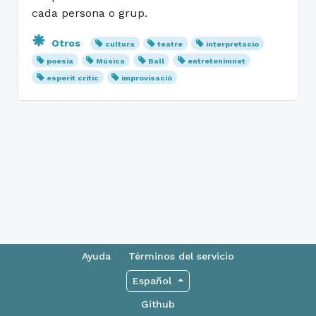
cada persona o grup.
Otros
cultura
teatre
interpretacio
poesia
Música
Ball
entretenimnet
esperit crític
improvisació
Ayuda
Términos del servicio
Español
Github