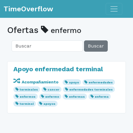
Toggle n
TimeOverflow
Ofertas
enfermo
Buscar
Apoyo enfermedad terminal
Acompañamiento
apoyo
enfermedades
terminales
cancer
enfermedades terminales
enfermos
enfermo
enfermas
enferma
terminal
apoyos