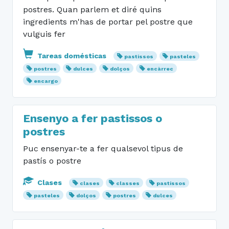
postres. Quan parlem et diré quins
ingredients m'has de portar pel postre que
vulguis fer
Tareas domésticas
pastissos
pasteles
postres
dulces
dolços
encàrrec
encargo
Ensenyo a fer pastissos o
postres
Puc ensenyar-te a fer qualsevol tipus de
pastís o postre
Clases
clases
classes
pastissos
pasteles
dolços
postres
dulces