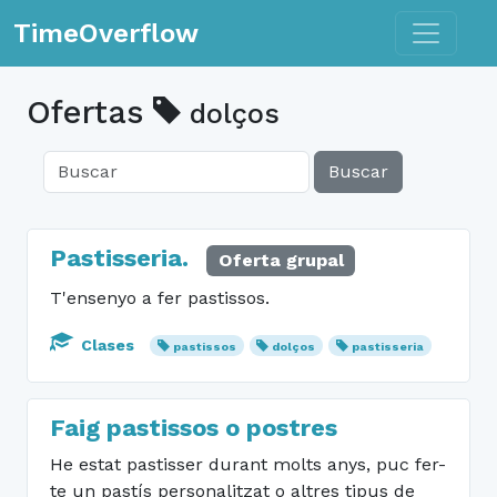
Toggle n
TimeOverflow
Ofertas
dolços
Buscar
Pastisseria.
Oferta grupal
T'ensenyo a fer pastissos.
Clases
pastissos
dolços
pastisseria
Faig pastissos o postres
He estat pastisser durant molts anys, puc fer-
te un pastís personalitzat o altres tipus de