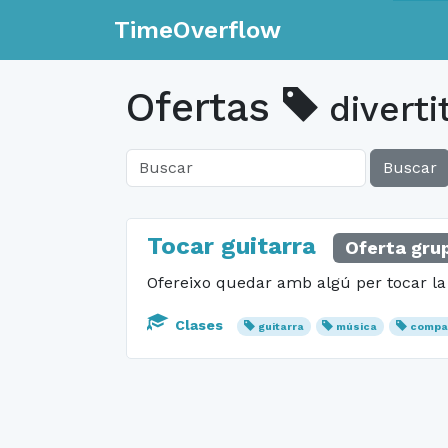
TimeOverflow
Ofertas
diverti
Buscar
Tocar guitarra
Oferta gru
Ofereixo quedar amb algú per tocar la g
Clases
guitarra
música
compar