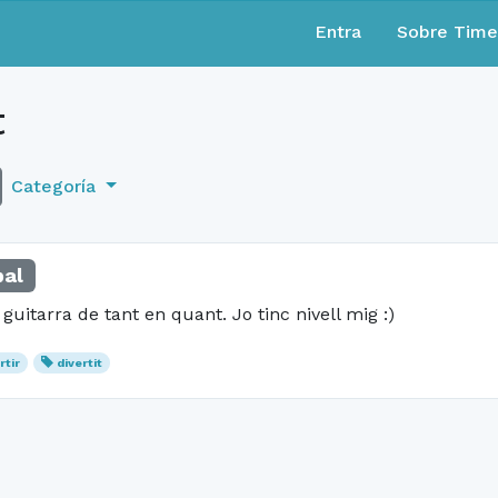
Entra
Sobre Tim
t
Categoría
pal
uitarra de tant en quant. Jo tinc nivell mig :)
tir
divertit