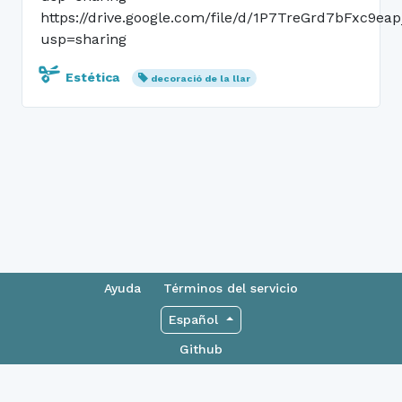
https://drive.google.com/file/d/1P7TreGrd7bFxc9e
usp=sharing
Estética
decoració de la llar
Ayuda
Términos del servicio
Español
Github