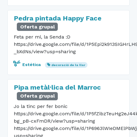
Pedra pintada Happy Face
Oferta grupal
Feta per mi, la Senda :D
https://drive.google.com/file/d/1P5Epi2k913SIGHrL
_bXdNs/view?usp=sharing
Estética
decoració de la llar
Pipa metàl·lica del Marroc
Oferta grupal
Jo la tinc per fer bonic
https://drive.google.com/file/d/1P5fZibzTeuHg2eJ44
bg_pB-cxFmDR/view?usp=sharing
https://drive.google.com/file/d/1P6963lWIeDMElPbW
usp=sharing