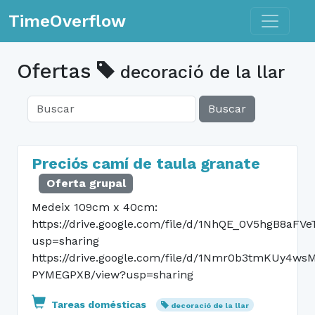
Toggle n
TimeOverflow
Ofertas
decoració de la llar
Buscar
Preciós camí de taula granate
Oferta grupal
Medeix 109cm x 40cm:
https://drive.google.com/file/d/1NhQE_0V5hgB8aF
usp=sharing
https://drive.google.com/file/d/1Nmr0b3tmKUy4w
PYMEGPXB/view?usp=sharing
Tareas domésticas
decoració de la llar